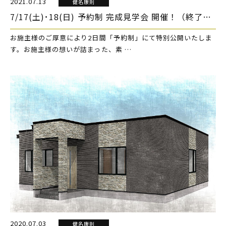
2021.07.13
健名康則
7/17(土)･18(日) 予約制 完成見学会 開催！（終了しました）
お施主様のご厚意により2日間「予約制」にて特別公開いたしま
す。お施主様の想いが詰まった、素 …
2020.07.03
健名康則