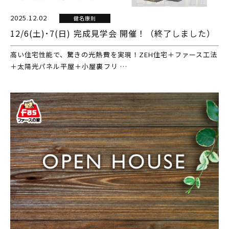
2025.12.02
健名康則
12/6(土)･7(日) 完成見学会 開催！（終了しました）
高い住宅性能で、驚きの光熱費を実現！ZEH住宅＋ファース工法
＋太陽光パネル平屋＋小屋裏フリ …