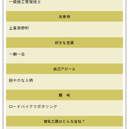
一級施工管理技士
出身地
上富良野町
好きな言葉
一期一会
自己アピール
穏やかな人柄
趣 味
ロードバイクでポタリング
健名工建は
どんな会社？